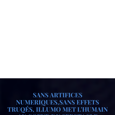
SANS ARTIFICES
NUMERIQUES,SANS EFFETS
TRUQÉS, ILLUMO MET L'HUMAIN