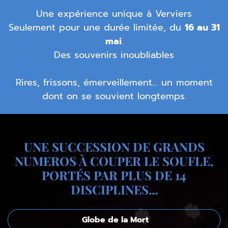
Une expérience unique à Verviers
Seulement pour une durée limitée, du
16 au 31
mai
.
Des souvenirs inoubliables
Rires, frissons, émerveillement… un moment
dont on se souvient longtemps.
UNE SUCCESSION DE GRANDS
NUMEROS À COUPER LE SOUFLE,
PORTÉS PAR PLUS DE 14
DISCIPLINES...
Globe de la Mort