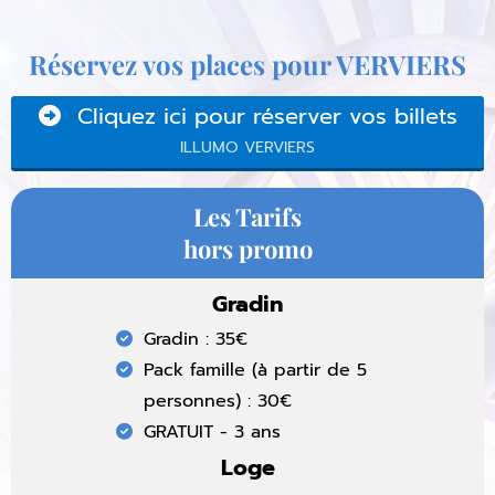
Réservez vos places pour VERVIERS
Cliquez ici pour réserver vos billets
ILLUMO VERVIERS
Les Tarifs
hors promo
Gradin
Gradin : 35€
Pack famille (à partir de 5
personnes) : 30€
GRATUIT - 3 ans
Loge