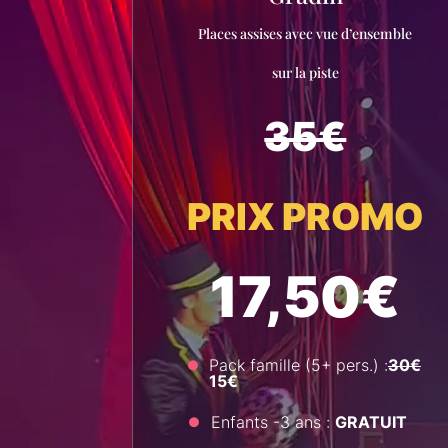
Places assises avec vue d’ensemble
sur la piste
35€
PRIX PROMO
17,50€
Pack famille (5+ pers.) :
30€
15€
Enfants -3 ans :
GRATUIT