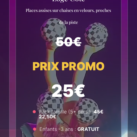
Places assises sur chaises en velours, proches
de la piste
50€
PRIX PROMO
25€
Pack famille (5+ pers.) :
45€
22,50€
Enfants -3 ans :
GRATUIT