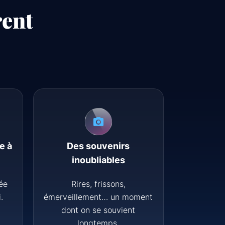
rent
e à
Des souvenirs
inoubliables
ée
Rires, frissons,
.
émerveillement… un moment
dont on se souvient
longtemps.