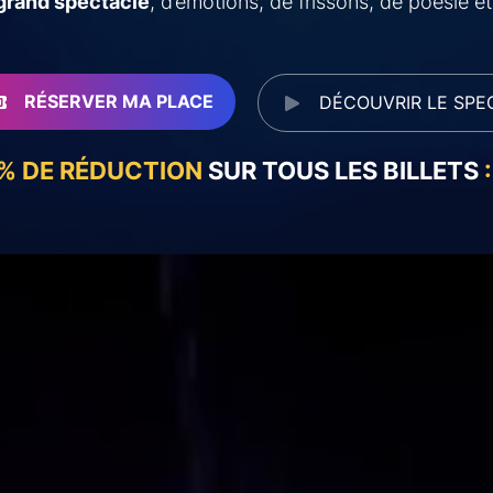
 grand spectacle
, d’émotions, de frissons, de poésie e
RÉSERVER MA PLACE
DÉCOUVRIR LE SPE
% DE RÉDUCTION
SUR TOUS LES BILLETS