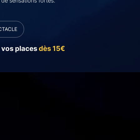
t de sensations fortes.
CTACLE
:
vos places
dès 15€