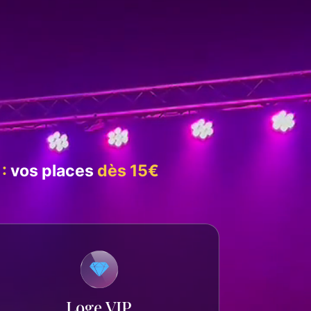
:
vos places
dès 15€
Loge VIP