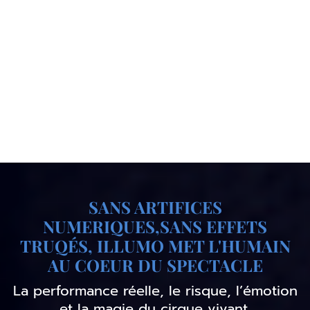
SANS ARTIFICES
NUMERIQUES,SANS EFFETS
TRUQÉS, ILLUMO MET L'HUMAIN
AU COEUR DU SPECTACLE
La performance réelle, le risque, l’émotion
et la magie du cirque vivant.