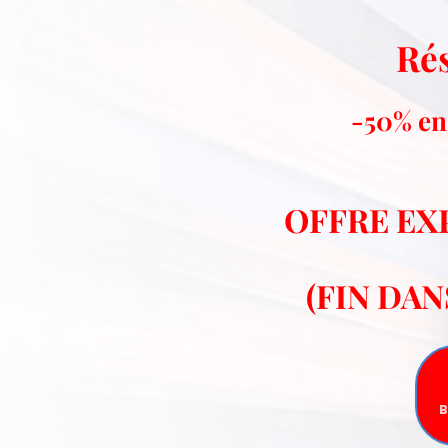
Ré
-50% en 
OFFRE EX
(FIN DA
B