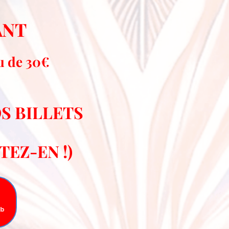
ANT
eu de 30€
OS BILLETS
EZ-EN !)
eb