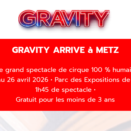
GRAVITY ARRIVE à METZ
e grand spectacle de cirque 100 % humain 
au 26 avril 2026 • Parc des Expositions de
1h45 de spectacle •
Gratuit pour les moins de 3 ans