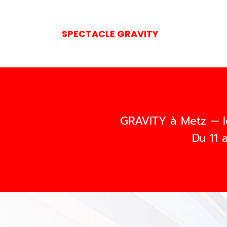
SPECTACLE GRAVITY
GRAVITY à Metz — l
Du 11 