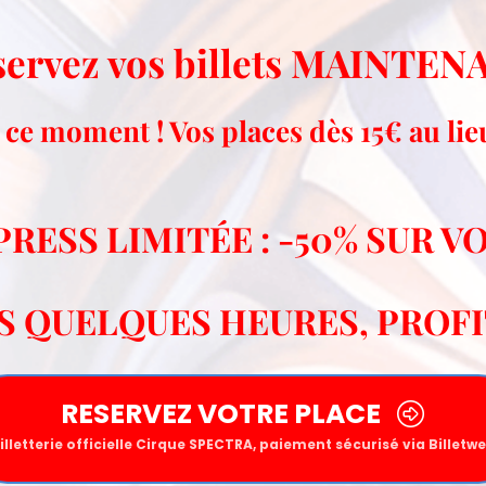
servez vos billets MAINTEN
ce moment ! Vos places dès 15€ au li
PRESS LIMIT
É
E : -50% SUR V
NS QUELQUES HEURES, PROFIT
RESERVEZ VOTRE PLACE
illetterie officielle Cirque SPECTRA, paiement sécurisé via Billetw