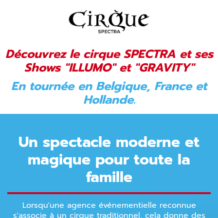
Découvrez le cirque SPECTRA et ses
Shows "ILLUMO" et "GRAVITY"
En tournée en Belgique, France et
Hollande.
Un spectacle moderne et
magique pour toute la
famille
Lorsqu'une agence événementielle reconnue
s'associe à un cirque traditionnel, cela donne des