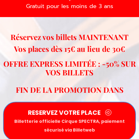
Gratuit pour les moins de 3 ans
Réservez vos billets MAINTENANT
Vos places dès 15€ au lieu de 30€
OFFRE EXPRESS LIMIT
É
E : -50% SUR
VOS BILLETS
FIN DE LA PROMOTION DANS
RESERVEZ VOTRE PLACE
Billetterie officielle Cirque SPECTRA, paiement
sécurisé via Billetweb