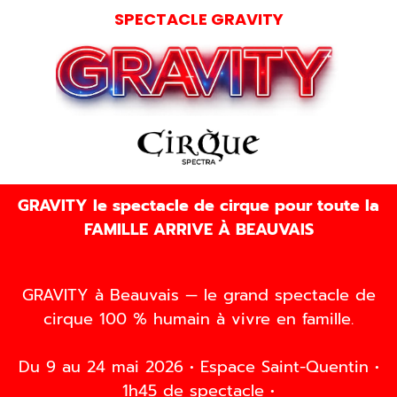
SPECTACLE GRAVITY
GRAVITY le spectacle de cirque pour toute la
FAMILLE ARRIVE À BEAUVAIS
GRAVITY à Beauvais — le grand spectacle de
cirque 100 % humain à vivre en famille.
Du 9 au 24 mai 2026 • Espace Saint-Quentin •
1h45 de spectacle •