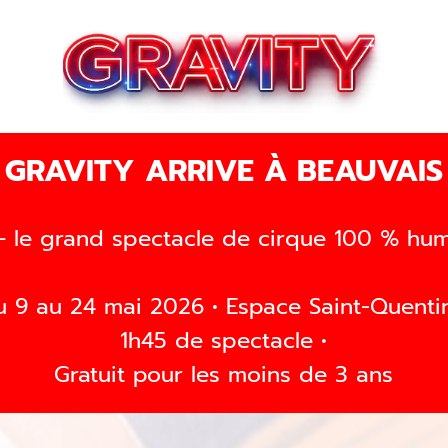
GRAVITY ARRIVE À BEAUVAIS
 le grand spectacle de cirque 100 % humai
u 9 au 24 mai 2026 • Espace Saint-Quentin
1h45 de spectacle •
Gratuit pour les moins de 3 ans