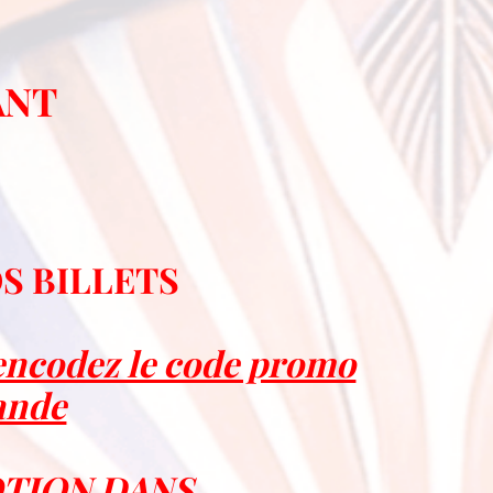
ANT
OS BILLETS
encodez le code promo
ande
OTION DANS