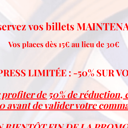
servez vos billets MAINTEN
Vos places dès 15€ au lieu de 30€
PRESS LIMIT
É
E : -50% SUR V
profiter de 50% de réduction, 
0 avant de valider votre comm
 BIENTÔT FIN DE LA PROM