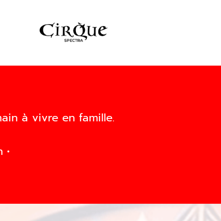
n à vivre en famille.
 •