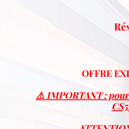
Ré
OFFRE EX
⚠️ IMPORTANT : pour 
CS5
ATTENTION